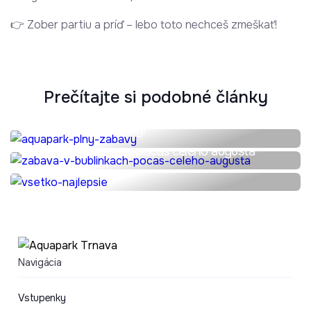
👉 Zober partiu a príď – lebo toto nechceš zmeškať!
Prečítajte si podobné články
Aquapark plný zábavy!
Zábava v bublinkách počas celého augusta
Všetko najlepšie!
Navigácia
Vstupenky