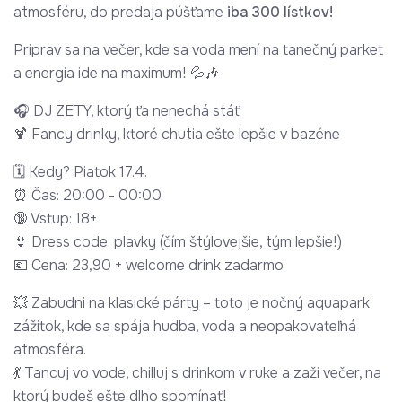
atmosféru, do predaja púšťame
iba 300 lístkov!
Priprav sa na večer, kde sa voda mení na tanečný parket
a energia ide na maximum! 💦🎶
🎧 DJ ZETY, ktorý ťa nenechá stáť
🍹 Fancy drinky, ktoré chutia ešte lepšie v bazéne
🗓 Kedy? Piatok 17.4.
⏰ Čas: 20:00 - 00:00
🔞 Vstup: 18+
👙 Dress code: plavky (čím štýlovejšie, tým lepšie!)
💶 Cena: 23,90 + welcome drink zadarmo
💥 Zabudni na klasické párty – toto je nočný aquapark
zážitok, kde sa spája hudba, voda a neopakovateľná
atmosféra.
💃 Tancuj vo vode, chilluj s drinkom v ruke a zaži večer, na
ktorý budeš ešte dlho spomínať!