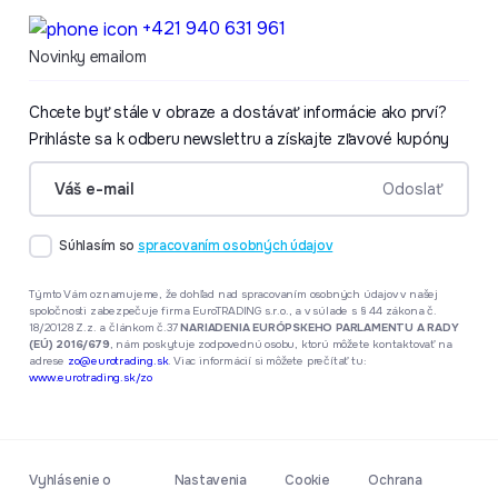
+421 940 631 961
Novinky emailom
Chcete byť stále v obraze a dostávať informácie ako prví?
Prihláste sa k odberu newslettru a získajte zľavové kupóny
formular.Váš e-mail
Odoslať
Súhlasím so
spracovaním osobných údajov
Týmto Vám oznamujeme, že dohľad nad spracovaním osobných údajov v našej
spoločnosti zabezpečuje firma EuroTRADING s.r.o., a v súlade s § 44 zákona č.
18/20128 Z.z. a článkom č.37
NARIADENIA EURÓPSKEHO PARLAMENTU A RADY
(EÚ) 2016/679
, nám poskytuje zodpovednú osobu, ktorú môžete kontaktovať na
adrese
zo@eurotrading.sk
. Viac informácií si môžete prečítať tu:
www.eurotrading.sk/zo
Vyhlásenie o
Nastavenia
Cookie
Ochrana