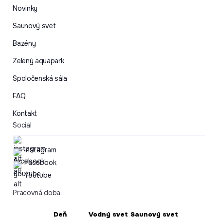
Novinky
Saunový svet
Bazény
Zelený aquapark
Spoločenská sála
FAQ
Kontakt
Social
Instagram
Facebook
Youtube
Pracovná doba:
Deň
Vodný svet
Saunový svet