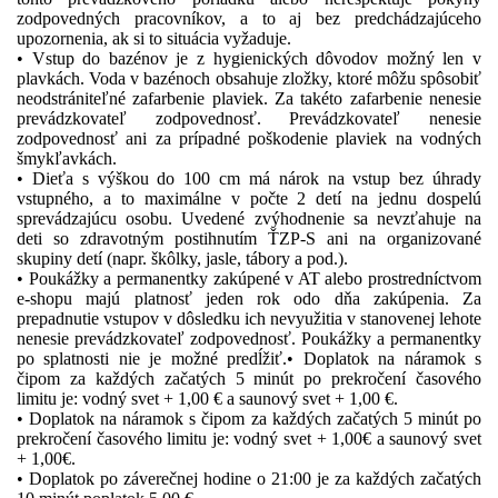
zodpovedných pracovníkov, a to aj bez predchádzajúceho
upozornenia, ak si to situácia vyžaduje.
• Vstup do bazénov je z hygienických dôvodov možný len v
plavkách. Voda v bazénoch obsahuje zložky, ktoré môžu spôsobiť
neodstrániteľné zafarbenie plaviek. Za takéto zafarbenie nenesie
prevádzkovateľ zodpovednosť. Prevádzkovateľ nenesie
zodpovednosť ani za prípadné poškodenie plaviek na vodných
šmykľavkách.
• Dieťa s výškou do 100 cm má nárok na vstup bez úhrady
vstupného, a to maximálne v počte 2 detí na jednu dospelú
sprevádzajúcu osobu. Uvedené zvýhodnenie sa nevzťahuje na
deti so zdravotným postihnutím ŤZP-S ani na organizované
skupiny detí (napr. škôlky, jasle, tábory a pod.).
• Poukážky a permanentky zakúpené v AT alebo prostredníctvom
e-shopu majú platnosť jeden rok odo dňa zakúpenia. Za
prepadnutie vstupov v dôsledku ich nevyužitia v stanovenej lehote
nenesie prevádzkovateľ zodpovednosť. Poukážky a permanentky
po splatnosti nie je možné predĺžiť.• Doplatok na náramok s
čipom za každých začatých 5 minút po prekročení časového
limitu je: vodný svet + 1,00 € a saunový svet + 1,00 €.
• Doplatok na náramok s čipom za každých začatých 5 minút po
prekročení časového limitu je: vodný svet + 1,00€ a saunový svet
+ 1,00€.
• Doplatok po záverečnej hodine o 21:00 je za každých začatých