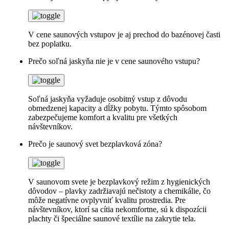
V cene saunových vstupov je aj prechod do bazénovej časti
bez poplatku.
Prečo soľná jaskyňa nie je v cene saunového vstupu?
Soľná jaskyňa vyžaduje osobitný vstup z dôvodu
obmedzenej kapacity a dĺžky pobytu. Týmto spôsobom
zabezpečujeme komfort a kvalitu pre všetkých
návštevníkov.
Prečo je saunový svet bezplavková zóna?
V saunovom svete je bezplavkový režim z hygienických
dôvodov – plavky zadržiavajú nečistoty a chemikálie, čo
môže negatívne ovplyvniť kvalitu prostredia. Pre
návštevníkov, ktorí sa cítia nekomfortne, sú k dispozícii
plachty či špeciálne saunové textílie na zakrytie tela.