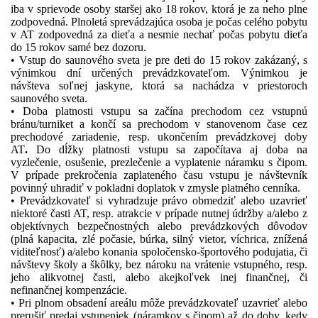
iba v sprievode osoby staršej ako 18 rokov, ktorá je za neho plne
zodpovedná. Plnoletá sprevádzajúca osoba je počas celého pobytu
v AT zodpovedná za dieťa a nesmie nechať počas pobytu dieťa
do 15 rokov samé bez dozoru.
• Vstup do saunového sveta je pre deti do 15 rokov zakázaný, s
výnimkou dní určených prevádzkovateľom. Výnimkou je
návšteva soľnej jaskyne, ktorá sa nachádza v priestoroch
saunového sveta.
• Doba platnosti vstupu sa začína prechodom cez vstupnú
bránu/turniket a končí sa prechodom v stanovenom čase cez
prechodové zariadenie, resp. ukončením prevádzkovej doby
AT
.
Do dĺžky platnosti vstupu sa započítava aj doba na
vyzlečenie, osušenie, prezlečenie a vyplatenie náramku s čipom.
V prípade prekročenia zaplateného času vstupu je návštevník
povinný uhradiť v pokladni doplatok v zmysle platného cenníka.
• Prevádzkovateľ si vyhradzuje právo obmedziť alebo uzavrieť
niektoré časti AT, resp. atrakcie v prípade nutnej údržby a/alebo z
objektívnych bezpečnostných alebo prevádzkových dôvodov
(plná kapacita, zlé počasie, búrka, silný vietor, víchrica, znížená
viditeľnosť) a/alebo konania spoločensko-športového podujatia, či
návštevy školy a škôlky, bez nároku na vrátenie vstupného, resp.
jeho alikvotnej časti, alebo akejkoľvek inej finančnej, či
nefinančnej kompenzácie.
• Pri plnom obsadení areálu môže prevádzkovateľ uzavrieť alebo
prerušiť predaj vstupeniek (náramkov s čipom) až do doby, kedy