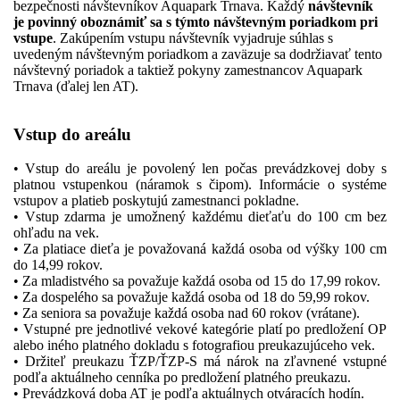
bezpečnosti návštevníkov Aquapark Trnava. Každý
návštevník
je povinný oboznámiť sa s týmto návštevným poriadkom pri
vstupe
. Zakúpením vstupu návštevník vyjadruje súhlas s
uvedeným návštevným poriadkom a zaväzuje sa dodržiavať tento
návštevný poriadok a taktiež pokyny zamestnancov Aquapark
Trnava (ďalej len AT).
Vstup do areálu
• Vstup do areálu je povolený len počas prevádzkovej doby s
platnou vstupenkou (náramok s čipom). Informácie o systéme
vstupov a platieb poskytujú zamestnanci pokladne.
• Vstup zdarma je umožnený každému dieťaťu do 100 cm bez
ohľadu na vek.
• Za platiace dieťa je považovaná každá osoba od výšky 100 cm
do 14,99 rokov.
• Za mladistvého sa považuje každá osoba od 15 do 17,99 rokov.
• Za dospelého sa považuje každá osoba od 18 do 59,99 rokov.
• Za seniora sa považuje každá osoba nad 60 rokov (vrátane).
• Vstupné pre jednotlivé vekové kategórie platí po predložení OP
alebo iného platného dokladu s fotografiou preukazujúceho vek.
• Držiteľ preukazu ŤZP/ŤZP-S má nárok na zľavnené vstupné
podľa aktuálneho cenníka po predložení platného preukazu.
• Prevádzková doba AT je podľa aktuálnych otváracích hodín.