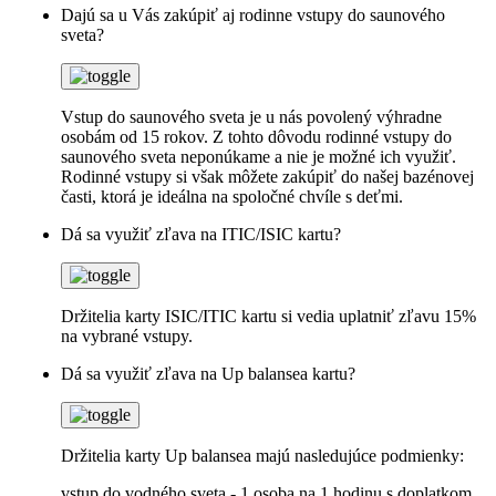
Dajú sa u Vás zakúpiť aj rodinne vstupy do saunového
sveta?
Vstup do saunového sveta je u nás povolený výhradne
osobám od 15 rokov. Z tohto dôvodu rodinné vstupy do
saunového sveta neponúkame a nie je možné ich využiť.
Rodinné vstupy si však môžete zakúpiť do našej bazénovej
časti, ktorá je ideálna na spoločné chvíle s deťmi.
Dá sa využiť zľava na ITIC/ISIC kartu?
Držitelia karty ISIC/ITIC kartu si vedia uplatniť zľavu 15%
na vybrané vstupy.
Dá sa využiť zľava na Up balansea kartu?
Držitelia karty Up balansea majú nasledujúce podmienky:
vstup do vodného sveta - 1 osoba na 1 hodinu s doplatkom