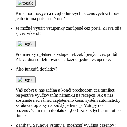
Kúpa hodinových a dvojhodinových bazénových vstupov
je dostupná počas celého dňa.
Je možné využiť vstupenky zakúpené cez portál Zľava dňa
aj cez víkend?
Podmienky uplatnenia vstupeniek zakúpených cez portál
Zľava dňa sú definované na každej jednej vstupenke.
Ako fungujú doplatky?
Váš pobyt u nás začína a končí prechodom cez turniket,
respektíve vyúčtovaním náramku na recepcii. Ak u nás
zostanete nad rámec zaplateného času, systém automaticky
zarátava doplatky na každý jeden čip. Vstupy do
bazénov/sáun majú doplatok 1,00 € za každých 5 minút po
limite.
Zahŕňajú Saunové vstupy aj možnosť využitia bazénov?