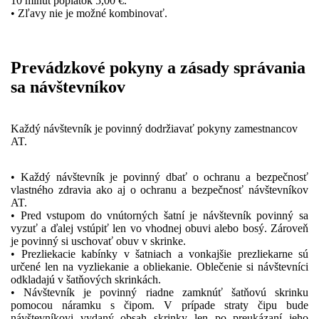
10 minút poplatok 5,00 €.
• Zľavy nie je možné kombinovať.
Prevádzkové pokyny a zásady správania
sa návštevníkov
Každý návštevník je povinný dodržiavať pokyny zamestnancov
AT.
• Každý návštevník je povinný dbať o ochranu a bezpečnosť
vlastného zdravia ako aj o ochranu a bezpečnosť návštevníkov
AT.
• Pred vstupom do vnútorných šatní je návštevník povinný sa
vyzuť a ďalej vstúpiť len vo vhodnej obuvi alebo bosý. Zároveň
je povinný si uschovať obuv v skrinke.
• Prezliekacie kabínky v šatniach a vonkajšie prezliekarne sú
určené len na vyzliekanie a obliekanie. Oblečenie si návštevníci
odkladajú v šatňových skrinkách.
• Návštevník je povinný riadne zamknúť šatňovú skrinku
pomocou náramku s čipom. V prípade straty čipu bude
návštevníkovi vydaný obsah skrinky len po preukázaní jeho