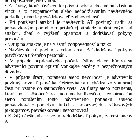
boli spôsobené jeho vinou.
• Za úrazy, ktoré návštevník spôsobí sebe alebo inému vlastnou
vinou a to neopatrnosťou alebo nedodržiavaním návštevného
poriadku, nenesie prevádzkovateľ zodpovednosť.
• Pri používaní atrakcií je návštevník AT povinný riadiť sa
prevádzkovým poriadkom príslušnej atrakcie umiestneným pri
atrakcii, dbať o zvýšenú opatrnosť a dodržiavať pokyny
personálu.
• Vstup na atrakcie je na vlastnú zodpovednosť a riziko.
• Návštevníci sú povinní v celom areáli AT dodržiavať pokyny
plavčíkov a určeného personálu.
• V prípade nepriaznivého počasia (silný vietor, búrky) sú
návštevníci povinní opustiť vonkajšie bazény z bezpečnostných
dôvodov.
• V prípade úrazu, poranenia alebo nevoľnosti je návštevník
povinný privolať plavčíka. Ošetrovňa sa nachádza vo vnútornej
časti pri vstupe do saunového sveta. Za úrazy alebo poranenia,
ktoré boli spôsobené vlastnou nedbanlivosťou, neopatrnosťou
alebo porušením tohto návštevného poriadku a/alebo
prevádzkového poriadku atrakcií a príkazových a zákazových
piktogramov, prevádzkovateľ nezodpovedá.
• Každý návštevník je povinný dodržiavať pokyny zamestnancov
AT.