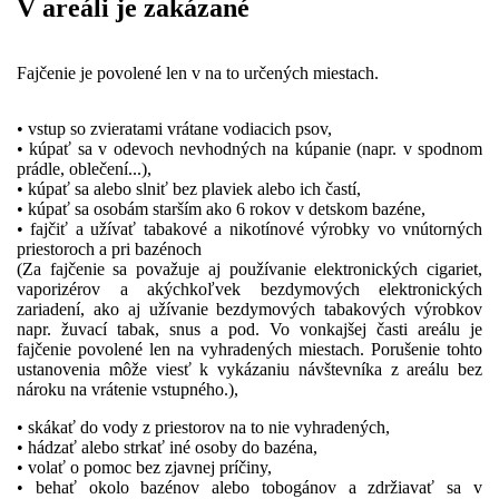
V areáli je zakázané
Fajčenie je povolené len v na to určených miestach.
• vstup so zvieratami vrátane vodiacich psov,
• kúpať sa v odevoch nevhodných na kúpanie (napr. v spodnom
prádle, oblečení...),
• kúpať sa alebo slniť bez plaviek alebo ich častí,
• kúpať sa osobám starším ako 6 rokov v detskom bazéne,
• fajčiť a užívať tabakové a nikotínové výrobky vo vnútorných
priestoroch a pri bazénoch
(Za fajčenie sa považuje aj používanie elektronických cigariet,
vaporizérov a akýchkoľvek bezdymových elektronických
zariadení, ako aj užívanie bezdymových tabakových výrobkov
napr. žuvací tabak, snus a pod. Vo vonkajšej časti areálu je
fajčenie povolené len na vyhradených miestach. Porušenie tohto
ustanovenia môže viesť k vykázaniu návštevníka z areálu bez
nároku na vrátenie vstupného.),
• skákať do vody z priestorov na to nie vyhradených,
• hádzať alebo strkať iné osoby do bazéna,
• volať o pomoc bez zjavnej príčiny,
• behať okolo bazénov alebo tobogánov a zdržiavať sa v