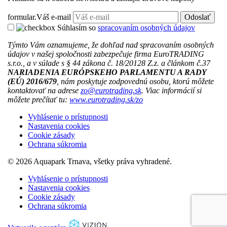
formular.Váš e-mail
Odoslať
Súhlasím so
spracovaním osobných údajov
Týmto Vám oznamujeme, že dohľad nad spracovaním osobných
údajov v našej spoločnosti zabezpečuje firma EuroTRADING
s.r.o., a v súlade s § 44 zákona č. 18/20128 Z.z. a článkom č.37
NARIADENIA EURÓPSKEHO PARLAMENTU A RADY
(EÚ) 2016/679
, nám poskytuje zodpovednú osobu, ktorú môžete
kontaktovať na adrese
zo@eurotrading.sk
. Viac informácií si
môžete prečítať tu:
www.eurotrading.sk/zo
Vyhlásenie o prístupnosti
Nastavenia cookies
Cookie zásady
Ochrana súkromia
© 2026 Aquapark Trnava,
všetky práva vyhradené.
Vyhlásenie o prístupnosti
Nastavenia cookies
Cookie zásady
Ochrana súkromia