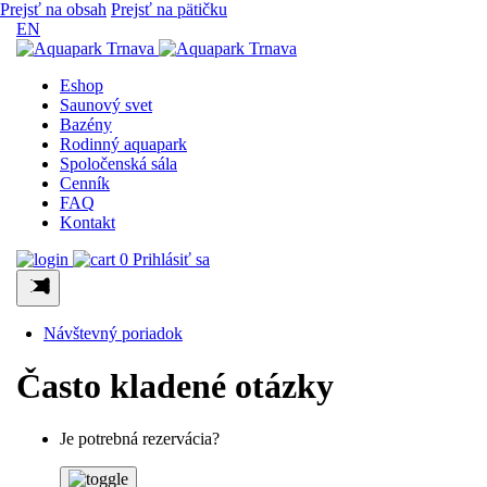
Prejsť na obsah
Prejsť na pätičku
EN
Eshop
Saunový svet
Bazény
Rodinný aquapark
Spoločenská sála
Cenník
FAQ
Kontakt
0
Prihlásiť sa
Návštevný poriadok
Často kladené otázky
Je potrebná rezervácia?