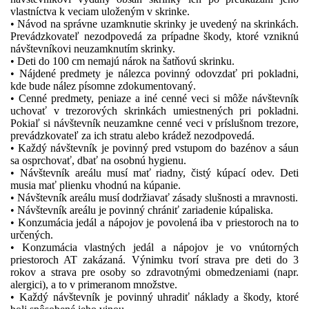
vlastníctva k veciam uloženým v skrinke.
• Návod na správne uzamknutie skrinky je uvedený na skrinkách.
Prevádzkovateľ nezodpovedá za prípadne škody, ktoré vzniknú
návštevníkovi neuzamknutím skrinky.
• Deti do 100 cm nemajú nárok na šatňovú skrinku.
• Nájdené predmety je nálezca povinný odovzdať pri pokladni,
kde bude nález písomne zdokumentovaný.
• Cenné predmety, peniaze a iné cenné veci si môže návštevník
uchovať v trezorových skrinkách umiestnených pri pokladni.
Pokiaľ si návštevník neuzamkne cenné veci v príslušnom trezore,
prevádzkovateľ za ich stratu alebo krádež nezodpovedá.
• Každý návštevník je povinný pred vstupom do bazénov a sáun
sa osprchovať, dbať na osobnú hygienu.
• Návštevník areálu musí mať riadny, čistý kúpací odev. Deti
musia mať plienku vhodnú na kúpanie.
• Návštevník areálu musí dodržiavať zásady slušnosti a mravnosti.
• Návštevník areálu je povinný chrániť zariadenie kúpaliska.
• Konzumácia jedál a nápojov je povolená iba v priestoroch na to
určených.
• Konzumácia vlastných jedál a nápojov je vo vnútorných
priestoroch AT zakázaná. Výnimku tvorí strava pre deti do 3
rokov a strava pre osoby so zdravotnými obmedzeniami (napr.
alergici), a to v primeranom množstve.
• Každý návštevník je povinný uhradiť náklady a škody, ktoré