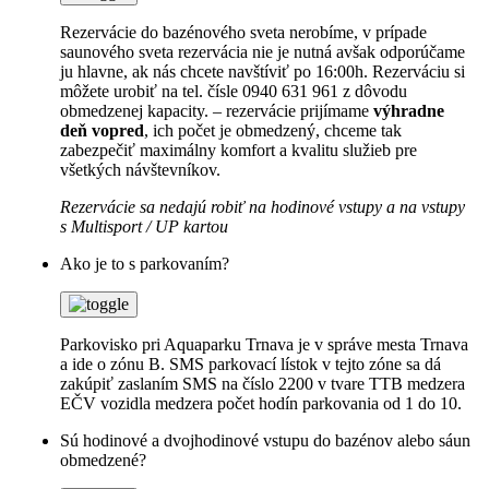
Rezervácie do bazénového sveta nerobíme, v prípade
saunového sveta rezervácia nie je nutná avšak odporúčame
ju hlavne, ak nás chcete navštíviť po 16:00h. Rezerváciu si
môžete urobiť na tel. čísle 0940 631 961 z dôvodu
obmedzenej kapacity. – rezervácie prijímame
výhradne
deň vopred
, ich počet je obmedzený, chceme tak
zabezpečiť maximálny komfort a kvalitu služieb pre
všetkých návštevníkov.
Rezervácie sa nedajú robiť na hodinové vstupy a na vstupy
s Multisport / UP kartou
Ako je to s parkovaním?
Parkovisko pri Aquaparku Trnava je v správe mesta Trnava
a ide o zónu B. SMS parkovací lístok v tejto zóne sa dá
zakúpiť zaslaním SMS na číslo 2200 v tvare TTB medzera
EČV vozidla medzera počet hodín parkovania od 1 do 10.
Sú hodinové a dvojhodinové vstupu do bazénov alebo sáun
obmedzené?