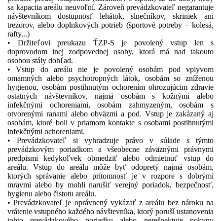
sa kapacita areálu neuvoľní. Zároveň prevádzkovateľ negarantuje
návštevníkom dostupnosť lehátok, slnečníkov, skriniek ani
trezorov, alebo doplnkových potrieb (športové potreby – kolesá,
rafty...)
• Držiteľovi preukazu ŤZP-S je povolený vstup len s
doprovodom inej zodpovednej osoby, ktorá má nad takouto
osobou stály dohľad.
• Vstup do areálu nie je povolený osobám pod vplyvom
omamných alebo psychotropných látok, osobám so zníženou
hygienou, osobám postihnutým ochorením ohrozujúcim zdravie
ostatných návštevníkov, najmä osobám s kožnými alebo
infekčnými ochoreniami, osobám zahmyzeným, osobám s
otvorenými ranami alebo obväzmi a pod. Vstup je zakázaný aj
osobám, ktoré boli v priamom kontakte s osobami postihnutými
infekčnými ochoreniami.
• Prevádzkovateľ si vyhradzuje právo v súlade s týmto
prevádzkovým poriadkom a všeobecne záväznými právnymi
predpismi kedykoľvek obmedziť alebo odmietnuť vstup do
areálu. Vstup do areálu môže byť odopretý najmä osobám,
ktorých správanie alebo prítomnosť je v rozpore s dobrými
mravmi alebo by mohli narušiť verejný poriadok, bezpečnosť,
hygienu alebo čistotu areálu.
• Prevádzkovateľ je oprávnený vykázať z areálu bez nároku na
vrátenie vstupného každého návštevníka, ktorý poruší ustanovenia
tohto prevádzkového poriadku alebo nerešpektuje pokyny