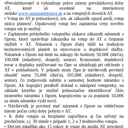
•Prevádzkovateľ si vyhradzuje právo zmeny prevádzkovej doby
AT, ktoré sú uvedené na internetovej
stránke
www.aquaparktrnava.sk
a na vstupných dverách AT.
• Vstup do AT je jednorázový, tzn. ak zákazník opustí areál, vstup
stráca platnosť. Opakovaný vstup bez zaplatenia ceny nového
vstupu nie je možný.
• Zaplatením príslušného vstupného získava zákazník náramok s
čipom, ktorý oprávňuje zákazníka na vstup do AT a čerpanie
služieb v AT. Náramok s čipom ďalej slúži na realizáciu
bezhotovostných platieb za stravovacie a doplnkové služby.
Náramok s čipom má limit na nákupy do hodnoty 50,00€ (dieťa),
100,00€ (mladistvý, dospelý, senior). Konzumné, doplnkový
tovar a doplatky naúčtované na čipe sa uhrádzajú pri odchode z
AT v pokladniach. V prípade straty čipu je návštevník povinný
uhradiť sumu 55,00€ (dieťa), 105,00€ (mladistvý, dospelý,
senior), čo zodpovedá nabitiu a samotnej hodnote náramku s
čipom. Ak kupujúci predloží doklad o zakúpení vstupenky, na
základe ktorého je možné jednoznačne identifikovať číslo
strateného náramku s čipom, kupujúcemu sa za poplatok 10,00€
za stratu náramku vydá nový.
• Návštevník je povinný mať náramok s čipom na viditeľnom
mieste počas celej doby pobytu v AT.
• K dobe vstupu sa bezplatne započítava aj čas určený na
prezlečenie, t.j. 30 minút v prípade 1, 2 a 3 hodinového vstupu.
• Deťom mladším ako 15 rokov je vstup do areálu AT povolený