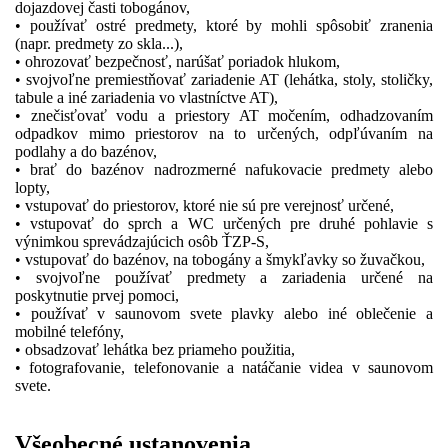
dojazdovej časti tobogánov,
• používať ostré predmety, ktoré by mohli spôsobiť zranenia
(napr. predmety zo skla...),
• ohrozovať bezpečnosť, narúšať poriadok hlukom,
• svojvoľne premiestňovať zariadenie AT (lehátka, stoly, stoličky,
tabule a iné zariadenia vo vlastníctve AT),
• znečisťovať vodu a priestory AT močením, odhadzovaním
odpadkov mimo priestorov na to určených, odpľúvaním na
podlahy a do bazénov,
• brať do bazénov nadrozmerné nafukovacie predmety alebo
lopty,
• vstupovať do priestorov, ktoré nie sú pre verejnosť určené,
• vstupovať do sprch a WC určených pre druhé pohlavie s
výnimkou sprevádzajúcich osôb ŤZP-S,
• vstupovať do bazénov, na tobogány a šmykľavky so žuvačkou,
• svojvoľne používať predmety a zariadenia určené na
poskytnutie prvej pomoci,
• používať v saunovom svete plavky alebo iné oblečenie a
mobilné telefóny,
• obsadzovať lehátka bez priameho použitia,
• fotografovanie, telefonovanie a natáčanie videa v saunovom
svete.
Všeobecné ustanovenia