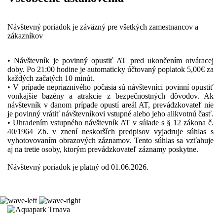
Návštevný poriadok je záväzný pre všetkých zamestnancov a
zákazníkov
• Návštevník je povinný opustiť AT pred ukončením otváracej
doby. Po 21:00 hodine je automaticky účtovaný poplatok 5,00€ za
každých začatých 10 minút.
• V prípade nepriaznivého počasia sú návštevníci povinní opustiť
vonkajšie bazény a atrakcie z bezpečnostných dôvodov. Ak
návštevník v danom prípade opustí areál AT, prevádzkovateľ nie
je povinný vrátiť návštevníkovi vstupné alebo jeho alikvotnú časť.
• Uhradením vstupného návštevník AT v súlade s § 12 zákona č.
40/1964 Zb. v znení neskorších predpisov vyjadruje súhlas s
vyhotovovaním obrazových záznamov. Tento súhlas sa vzťahuje
aj na tretie osoby, ktorým prevádzkovateľ záznamy poskytne.
Návštevný poriadok je platný od 01.06.2026.