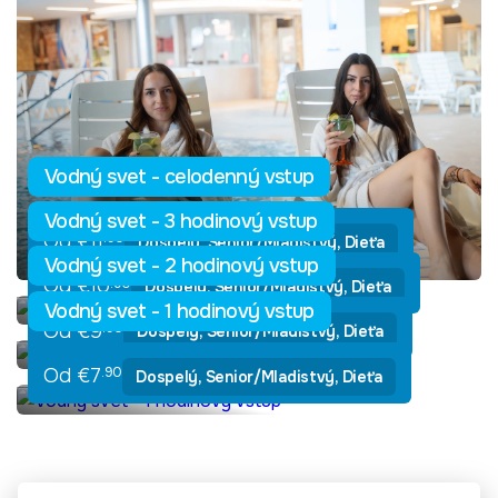
Vodný svet - celodenný vstup
Vodný svet - 3 hodinový vstup
Od €11
.90
Dospelý, Senior/Mladistvý, Dieťa
Vodný svet - 2 hodinový vstup
Od €10
.90
Dospelý, Senior/Mladistvý, Dieťa
Vodný svet - 1 hodinový vstup
Od €9
.90
Dospelý, Senior/Mladistvý, Dieťa
Od €7
.90
Dospelý, Senior/Mladistvý, Dieťa