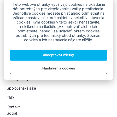
Tieto webové stránky využívajú cookies na ukladanie
dát potrebných pre zlepšovanie kvality prehliadania.
Jednotlivé cookies môžete prijať alebo odmietnuť na
základe nastavení, ktoré nájdete v sekcii Nastavenia
cookies. Kým cookies v tejto sekcii nenastavíte,
nekliknete na tlačidlo „Akceptovať“ alebo ich
Navigácia
odmietnete, nebudú sa ukladať, okrem cookies
potrebných pre technický chod stránky. Zoznam
cookies a ich nastavenie nájdete nižšie.
Vstupenky
Novinky
Akceptovať všetky
Saunový svet
Nastavenia cookies
Bazény
Zelený aquapark
Spoločenská sála
FAQ
Kontakt
Social