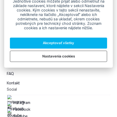
Jednotlivé cookies môžete prijať alebo odmietnuť na
Navigácia
základe nastavení, ktoré nájdete v sekcii Nastavenia
cookies. Kým cookies v tejto sekcii nenastavíte,
nekliknete na tlačidlo „Akceptovať“ alebo ich
Vstupenky
odmietnete, nebudú sa ukladať, okrem cookies
potrebných pre technický chod stránky. Zoznam
Novinky
cookies a ich nastavenie nájdete nižšie.
Saunový svet
Akceptovať všetky
Bazény
Zelený aquapark
Nastavenia cookies
Spoločenská sála
FAQ
Kontakt
Social
Instagram
Facebook
Youtube