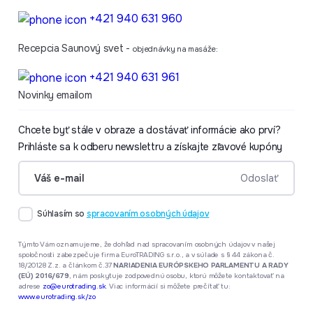
+421 940 631 960
Recepcia Saunový svet -
objednávky na masáže:
+421 940 631 961
Novinky emailom
Chcete byť stále v obraze a dostávať informácie ako prví?
Prihláste sa k odberu newslettru a získajte zľavové kupóny
formular.Váš e-mail
Odoslať
Súhlasím so
spracovaním osobných údajov
Týmto Vám oznamujeme, že dohľad nad spracovaním osobných údajov v našej
spoločnosti zabezpečuje firma EuroTRADING s.r.o., a v súlade s § 44 zákona č.
18/20128 Z.z. a článkom č.37
NARIADENIA EURÓPSKEHO PARLAMENTU A RADY
(EÚ) 2016/679
, nám poskytuje zodpovednú osobu, ktorú môžete kontaktovať na
adrese
zo@eurotrading.sk
. Viac informácií si môžete prečítať tu:
www.eurotrading.sk/zo