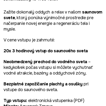
Zažite dokonalý oddych a relax v našom
saunovom
svete
, ktorý ponúka výnimočné prostredie pre
načerpanie novej energie a regeneráciu tela i
mysle.
V cene vstupu je zahrnuté:
20x 3 hodinový vstup do saunového sveta
Neobmedzený prechod do vodného sveta
–
kedykoľvek počas vstupu si môžete vychutnať
vodné atrakcie, bazény a oddychové zóny.
Bezplatné zapožičanie plachty a osušky
pri
vstupe do saunového sveta.
Typ vstupu:
elektronická vstupenka (PDF)