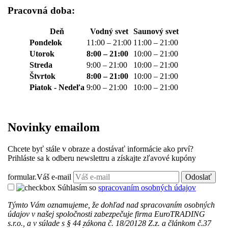
Pracovná doba:
Deň
Vodný svet
Saunový svet
Pondelok
11:00 – 21:00
11:00 – 21:00
Utorok
8:00 – 21:00
10:00 – 21:00
Streda
9:00 – 21:00
10:00 – 21:00
Štvrtok
8:00 – 21:00
10:00 – 21:00
Piatok - Nedeľa
9:00 – 21:00
10:00 – 21:00
Novinky emailom
Chcete byť stále v obraze a dostávať informácie ako prví?
Prihláste sa k odberu newslettru a získajte zľavové kupóny
formular.Váš e-mail
Odoslať
Súhlasím so
spracovaním osobných údajov
Týmto Vám oznamujeme, že dohľad nad spracovaním osobných
údajov v našej spoločnosti zabezpečuje firma EuroTRADING
s.r.o., a v súlade s § 44 zákona č. 18/20128 Z.z. a článkom č.37