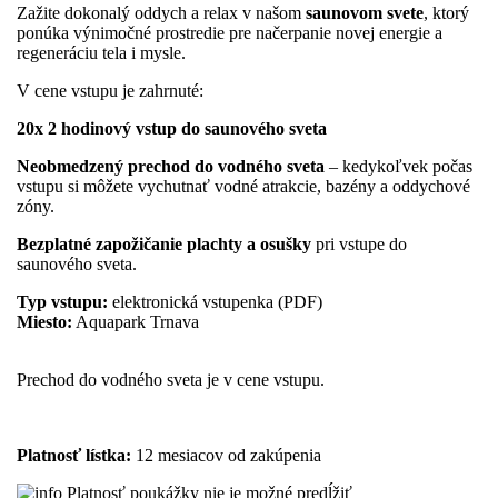
Zažite dokonalý oddych a relax v našom
saunovom svete
, ktorý
ponúka výnimočné prostredie pre načerpanie novej energie a
regeneráciu tela i mysle.
V cene vstupu je zahrnuté:
20x 2 hodinový vstup do saunového sveta
Neobmedzený prechod do vodného sveta
– kedykoľvek počas
vstupu si môžete vychutnať vodné atrakcie, bazény a oddychové
zóny.
Bezplatné zapožičanie plachty a osušky
pri vstupe do
saunového sveta.
Typ vstupu:
elektronická vstupenka (PDF)
Miesto:
Aquapark Trnava
Prechod do vodného sveta je v cene vstupu.
Platnosť lístka:
12 mesiacov od zakúpenia
Platnosť poukážky nie je možné predĺžiť