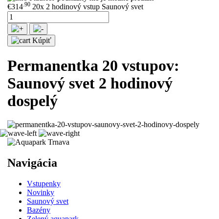
.90
€314
20x 2 hodinový vstup Saunový svet
Kúpiť
Permanentka 20 vstupov:
Saunový svet 2 hodinový
dospelý
Navigácia
Vstupenky
Novinky
Saunový svet
Bazény
Zelený aquapark