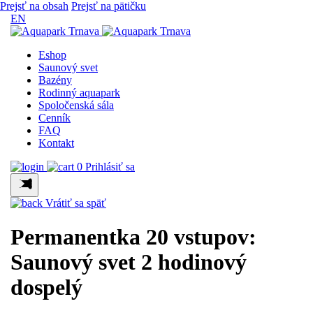
Prejsť na obsah
Prejsť na pätičku
EN
Eshop
Saunový svet
Bazény
Rodinný aquapark
Spoločenská sála
Cenník
FAQ
Kontakt
0
Prihlásiť sa
Vrátiť sa späť
Permanentka 20 vstupov:
Saunový svet 2 hodinový
dospelý