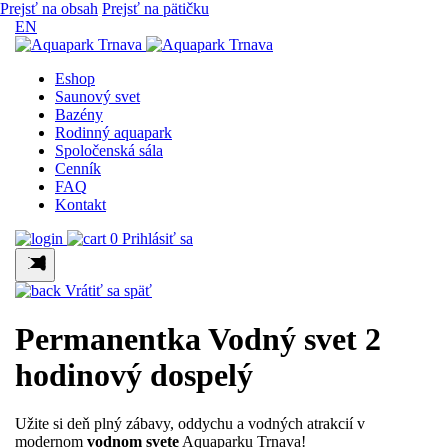
Prejsť na obsah
Prejsť na pätičku
EN
Eshop
Saunový svet
Bazény
Rodinný aquapark
Spoločenská sála
Cenník
FAQ
Kontakt
0
Prihlásiť sa
Vrátiť sa späť
Permanentka Vodný svet 2
hodinový dospelý
Užite si deň plný zábavy, oddychu a vodných atrakcií v
modernom
vodnom svete
Aquaparku Trnava!