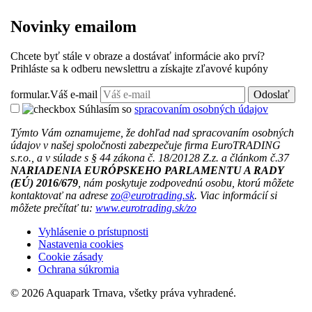
Novinky emailom
Chcete byť stále v obraze a dostávať informácie ako prví?
Prihláste sa k odberu newslettru a získajte zľavové kupóny
formular.Váš e-mail
Odoslať
Súhlasím so
spracovaním osobných údajov
Týmto Vám oznamujeme, že dohľad nad spracovaním osobných
údajov v našej spoločnosti zabezpečuje firma EuroTRADING
s.r.o., a v súlade s § 44 zákona č. 18/20128 Z.z. a článkom č.37
NARIADENIA EURÓPSKEHO PARLAMENTU A RADY
(EÚ) 2016/679
, nám poskytuje zodpovednú osobu, ktorú môžete
kontaktovať na adrese
zo@eurotrading.sk
. Viac informácií si
môžete prečítať tu:
www.eurotrading.sk/zo
Vyhlásenie o prístupnosti
Nastavenia cookies
Cookie zásady
Ochrana súkromia
© 2026 Aquapark Trnava,
všetky práva vyhradené.