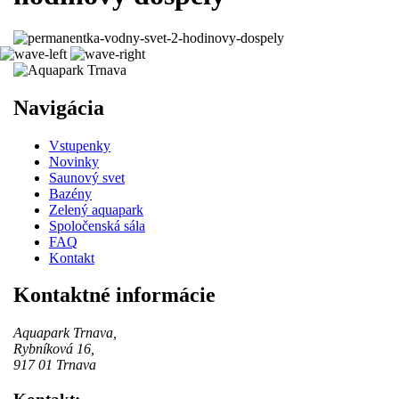
Navigácia
Vstupenky
Novinky
Saunový svet
Bazény
Zelený aquapark
Spoločenská sála
FAQ
Kontakt
Kontaktné informácie
Aquapark Trnava,
Rybníková 16,
917 01 Trnava