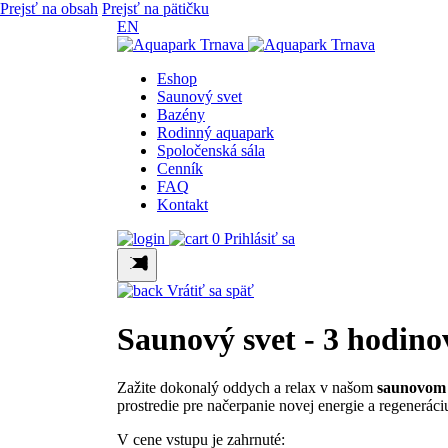
Prejsť na obsah
Prejsť na pätičku
EN
Eshop
Saunový svet
Bazény
Rodinný aquapark
Spoločenská sála
Cenník
FAQ
Kontakt
0
Prihlásiť sa
Vrátiť sa späť
Saunový svet - 3 hodino
Zažite dokonalý oddych a relax v našom
saunovom 
prostredie pre načerpanie novej energie a regeneráciu
V cene vstupu je zahrnuté: