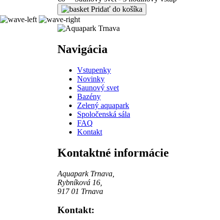
Pridať do košíka
Navigácia
Vstupenky
Novinky
Saunový svet
Bazény
Zelený aquapark
Spoločenská sála
FAQ
Kontakt
Kontaktné informácie
Aquapark Trnava,
Rybníková 16,
917 01 Trnava
Kontakt: