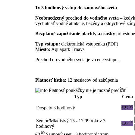
1x 3 hodinový vstup do saunového sveta
Neobmedzený prechod do vodného sveta
– kedyk
vychutnať vodné atrakcie, bazény a oddychové zóny
Bezplatné zapožičanie plachty a osušky
pri vstupe
Typ vstupu:
elektronická vstupenka (PDF)
Miesto:
Aquapark Trnava
Prechod do vodného sveta je v cene vstupu.
Platnosť lístka:
12 mesiacov od zakúpenia
Platnosť poukážky nie je možné predĺžiť
Typ
Cena
.90
Dospelý 3 hodinový
€27
Senior/Mladistvý 15 - 17,99 rokov 3
.90
€22
hodinový
.00
€0
Saunový svet - 3 hodinový vstup