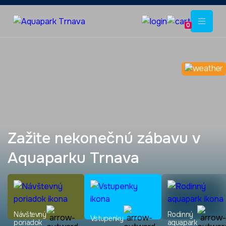
0
Zažite nekonečnú zábavu
v
Aquaparku Trnava
Návštevný
Rodinný
Vstupenky
poriadok
aquapark