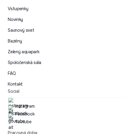
Vstupenky
Novinky
Saunový svet
Bazény
Zelený aquapark
Spoločenská sála
FAQ
Kontakt
Social
Instagram
Facebook
Youtube
Pracovná doba: