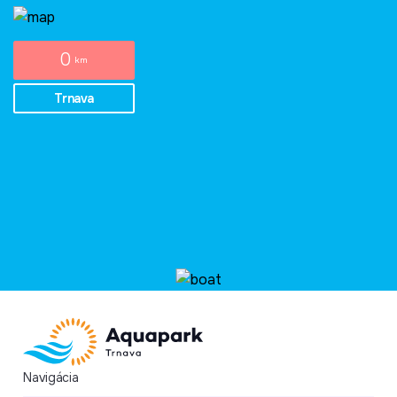
0
km
Trnava
Navigácia