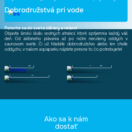
Dobrodružstvá
pri vode
Ponorte sa do sveta zábavy a relaxu!
Objavte širokú škálu vodných atrakcií, ktoré spríjemnia každý váš
deň. Od aktívneho plávania až po ničím nerušený oddych v
saunovom svete. Či už hľadáte dobrodružstvo alebo len chvíle
oddychu, v našom aquaparku nájdete presne to, čo potrebujete!
Bazény
Soľná jaskyňa
Saunový svet
Pre deti
Ako sa k nám
dostať