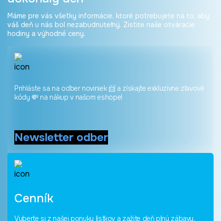
Máme pre vás všetky informácie, ktoré potrebujete na to, aby
váš deň u nás bol nezabudnuteľný. Zistite naše otváracie
hodiny a výhodné ceny.
Prihláste sa na odber noviniek 📨 a získajte exkluzívne zľavové
kódy 💸 na nákup v našom eshope!
Newsletter odber
Cenník
Vyberte si z našej ponuky lístkov a zažite deň plný zábavy.