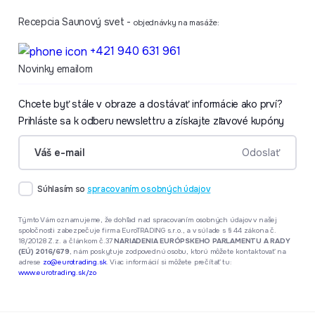
Recepcia Saunový svet -
objednávky na masáže:
+421 940 631 961
Novinky emailom
Chcete byť stále v obraze a dostávať informácie ako prví?
Prihláste sa k odberu newslettru a získajte zľavové kupóny
formular.Váš e-mail
Odoslať
Súhlasím so
spracovaním osobných údajov
Týmto Vám oznamujeme, že dohľad nad spracovaním osobných údajov v našej
spoločnosti zabezpečuje firma EuroTRADING s.r.o., a v súlade s § 44 zákona č.
18/20128 Z.z. a článkom č.37
NARIADENIA EURÓPSKEHO PARLAMENTU A RADY
(EÚ) 2016/679
, nám poskytuje zodpovednú osobu, ktorú môžete kontaktovať na
adrese
zo@eurotrading.sk
. Viac informácií si môžete prečítať tu:
www.eurotrading.sk/zo