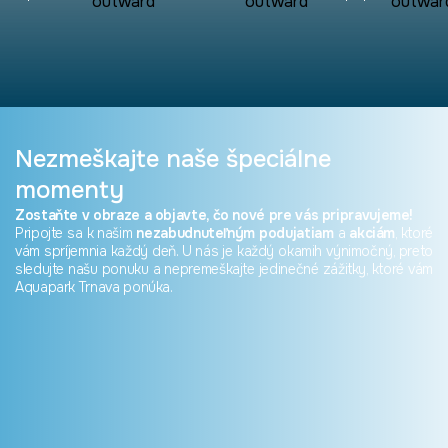
Nezmeškajte naše
špeciálne
momenty
Zostaňte v obraze a objavte, čo nové pre vás pripravujeme!
Pripojte sa k našim
nezabudnuteľným podujatiam
a
akciám
, ktoré
vám spríjemnia každý deň. U nás je každý okamih výnimočný, preto
sledujte našu ponuku a nepremeškajte jedinečné zážitky, ktoré vám
Aquapark Trnava ponúka.