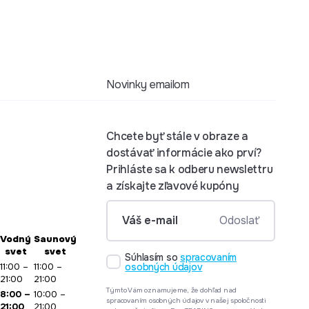
Novinky emailom
Chcete byť stále v obraze a
dostávať informácie ako prví?
Prihláste sa k odberu newslettru
a získajte zľavové kupóny
formular.Váš e-mail
Odoslať
Vodný
Saunový
svet
svet
Súhlasím so
spracovaním
11:00 –
11:00 –
osobných údajov
21:00
21:00
Týmto Vám oznamujeme, že dohľad nad
8:00 –
10:00 –
spracovaním osobných údajov v našej spoločnosti
21:00
21:00