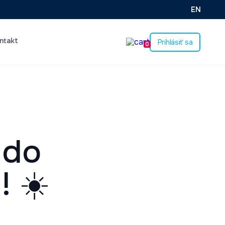
EN
ntakt
Prihlásiť sa
0
 do
! ☀️