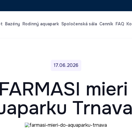
et
Bazény
Rodinný aquapark
Spoločenská sála
Cenník
FAQ
Ko
17.06.2026
 FARMASI mieri
aparku Trnava