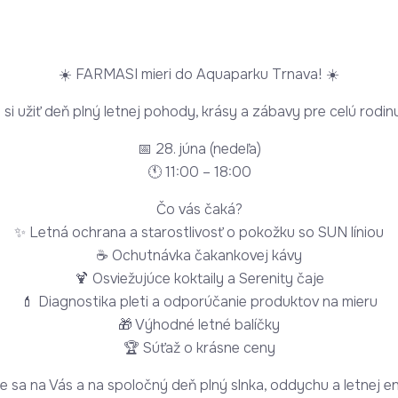
☀️ FARMASI mieri do Aquaparku Trnava! ☀️
 si užiť deň plný letnej pohody, krásy a zábavy pre celú rodin
📅 28. júna (nedeľa)
🕚 11:00 – 18:00
Čo vás čaká?
✨ Letná ochrana a starostlivosť o pokožku so SUN líniou
☕ Ochutnávka čakankovej kávy
🍹 Osviežujúce koktaily a Serenity čaje
💄 Diagnostika pleti a odporúčanie produktov na mieru
🎁 Výhodné letné balíčky
🏆 Súťaž o krásne ceny
e sa na Vás a na spoločný deň plný slnka, oddychu a letnej en