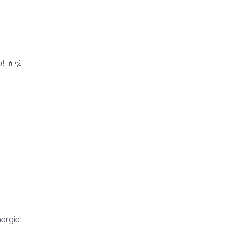
u! 💄💦
ergie!