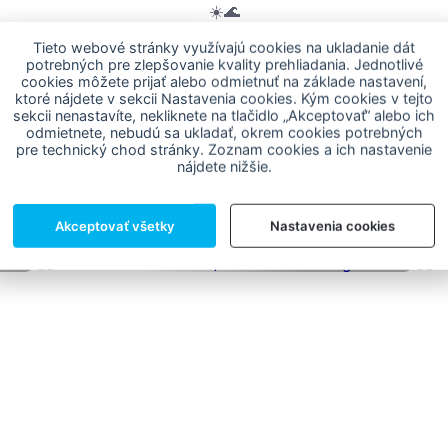
☀️🌊
Tieto webové stránky využívajú cookies na ukladanie dát
rmasi #AquaparkTrnava #Leto2026 #KrásaAZábava #Famil
potrebných pre zlepšovanie kvality prehliadania. Jednotlivé
#SunCare #Trnava #LetoPlnéZážitkov 💕
cookies môžete prijať alebo odmietnuť na základe nastavení,
ktoré nájdete v sekcii Nastavenia cookies. Kým cookies v tejto
sekcii nenastavíte, nekliknete na tlačidlo „Akceptovať“ alebo ich
odmietnete, nebudú sa ukladať, okrem cookies potrebných
pre technický chod stránky. Zoznam cookies a ich nastavenie
rečítajte si podobné člán
nájdete nižšie.
Zábava v bublinkách počas celého
augusta
Akceptovať všetky
Nastavenia cookies