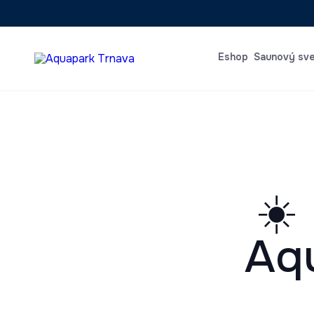
Eshop
Saunový sv
☀️
Aqu